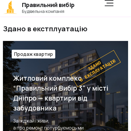
Правильний вибір
Будівельна компанія
Здано в екстплуатацію
Продаж квартир
В ЕКСПЛУАТАЦІЮ
ЗДАНО
Житловий комплекс
“Правильний Вибір 3” у місті
Дніпро — квартири від
забудовника
Заїжджай і живи,
а про ремонт потурбуємось ми