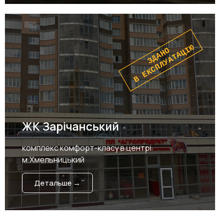
В ЕКСПЛУАТАЦІЮ
ЗДАНО
ЖК Зарічанський
комплекс комфорт-класу в центрі
м.Хмельницький
Детальше →