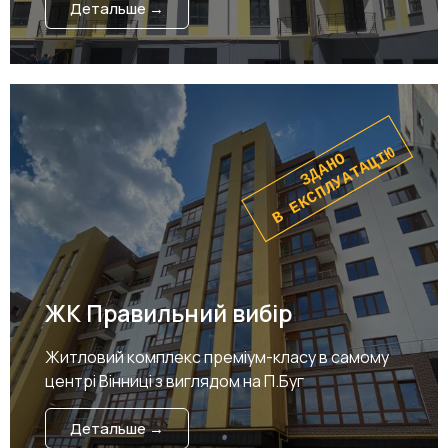
Детальше →
В ЕКСПЛУАТАЦІЮ
ЗДАНО
ЖК Правильний вибір
Житловий комплекс преміум-класу в самому
центрі Вінниці з виглядом на П.Буг
Детальше →